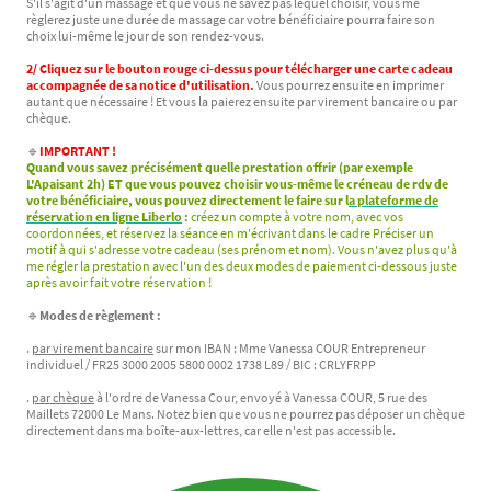
S'il s'agit d'un massage et que vous ne savez pas lequel choisir, vous me
règlerez juste une durée de massage car votre bénéficiaire pourra faire son
choix lui-même le jour de son rendez-vous.
2/ Cliquez sur le bouton rouge ci-dessus pour télécharger une carte cadeau
accompagnée de sa notice d'utilisation.
Vous pourrez ensuite en imprimer
autant que nécessaire ! Et vous la paierez ensuite par virement bancaire ou par
chèque.
🔹
IMPORTANT !
Quand vous savez précisément quelle prestation offrir (par exemple
L'Apaisant 2h) ET que vous pouvez choisir vous-même le créneau de rdv de
votre bénéficiaire, vous pouvez directement le faire sur l
a plateforme de
réservation en ligne Liberlo
:
créez un compte à votre nom, avec vos
coordonnées, et réservez la séance en m'écrivant dans le cadre Préciser un
motif à qui s'adresse votre cadeau (ses prénom et nom). Vous n'avez plus qu'à
me régler la prestation avec l'un des deux modes de paiement ci-dessous juste
après avoir fait votre réservation !
🔹
Modes de règlement :
.
par virement bancaire
sur mon IBAN : Mme Vanessa COUR Entrepreneur
individuel / FR25 3000 2005 5800 0002 1738 L89 / BIC : CRLYFRPP
.
par chèque
à l'ordre de Vanessa Cour, envoyé à Vanessa COUR, 5 rue des
Maillets 72000 Le Mans. Notez bien que vous ne pourrez pas déposer un chèque
directement dans ma boîte-aux-lettres, car elle n'est pas accessible.