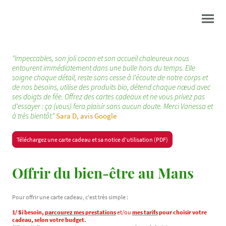
"Impeccables, son joli cocon et son accueil chaleureux nous
entourent immédiatement dans une bulle hors du temps. Elle
soigne chaque détail, reste sans cesse à l'écoute de notre corps et
de nos besoins, utilise des produits bio, détend chaque nœud avec
ses doigts de fée. Offrez des cartes cadeaux et ne vous privez pas
d'essayer : ça (vous) fera plaisir sans aucun doute. Merci Vanessa et
à très bientôt."
Sara D, avis Google
Téléchargez une carte cadeau et sa notice d'utilisation (PDF)
Offrir du bien-être au Mans
Pour offrir une carte cadeau, c'est très simple :
1/ Si besoin,
parcourez mes prestations
et/ou
mes tarifs
pour choisir votre
cadeau, selon votre budget.