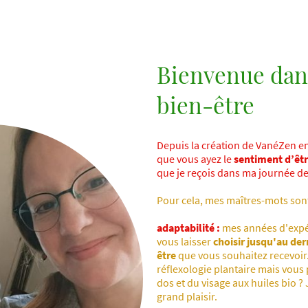
Bienvenue dans
bien-être
Depuis la création de VanéZen en
que vous ayez le
sentiment d’êt
que je reçois dans ma journée de
Pour cela, mes maîtres-mots sont
adaptabilité :
mes années d'expé
vous laisser
choisir jusqu'au de
être
que vous souhaitez recevoir.
réflexologie plantaire mais vou
dos et du visage aux huiles bio ?
grand plaisir.