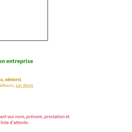
t)
en entreprise
s, séniors)
illeurs,
sur devis
sant vos nom, prénom, prestation et
liste d'attente.