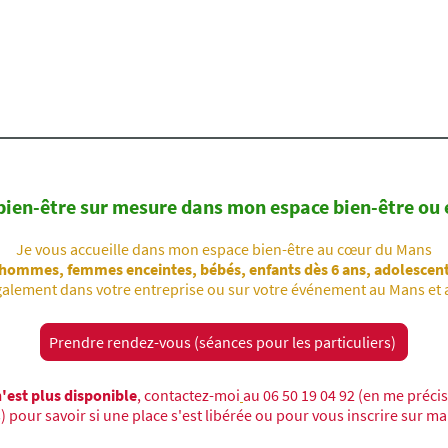
photo Vanessa Cour : le Parc de Banjan en automne, à 5 min à pied du cabine
bien-être sur mesure dans mon espace bien-être ou 
Je vous accueille dans mon espace bien-être au cœur du Mans
ommes, femmes enceintes, bébés, enfants dès 6 ans, adolescent
alement dans votre entreprise ou sur votre événement au Mans et a
Prendre rendez-vous (séances pour les particuliers)
n'est plus disponible
, contactez-moi
au 06 50 19 04 92 (en me préci
 pour savoir si une place s'est libérée ou pour vous inscrire sur ma 