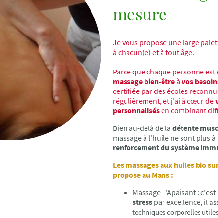
mesure
Je vous propose une large palet
à chacun(e) et à tout âge.
Parce que chaque personne est d
massage bien-être
à
vos besoi
certifiée par des écoles reconnu
régulièrement, et j’ai à cœur de
personnalisés
en combinant diff
Bien au-delà de la
détente musc
massage à l'huile ne sont plus 
renforcement du système immu
Les massages aux huiles bio sur
propose au Mans :
Massage L'Apaisant : c'es
stress
par excellence, il
ass
techniques corporelles utiles