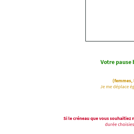
(
Votre pause 
(femmes, h
Je me déplace ég
Si le créneau que vous souhaitiez 
durée choisies)