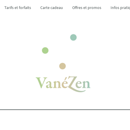
Tarifs et forfaits
Carte cadeau
Offres et promos
Infos prati