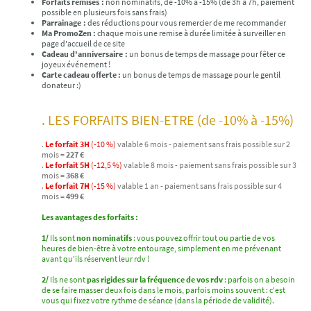
Forfaits remisés :
non nominatifs, de -10% à -15% (de 3h à 7h, paiement
possible en plusieurs fois sans frais)
Parrainage :
des
réductions pour vous remercier de me recommander
Ma PromoZen :
chaque mois une remise à durée limitée à surveiller en
page d'accueil de ce site
Cadeau d'anniversaire :
un bonus de temps de massage pour fêter ce
joyeux événement !
Carte cadeau offerte :
un bonus de temps de massage pour le gentil
donateur :)
. LES FORFAITS BIEN-ETRE (de -10% à -15%)
.
Le forfait 3H
(-10 %)
valable 6 mois - paiement sans frais possible sur 2
mois =
227 €
.
Le forfait 5H
(-12,5 %)
valable 8 mois - paiement sans frais possible sur 3
mois =
368 €
.
Le forfait 7H
(-15 %)
valable 1 an - paiement sans frais possible sur 4
mois =
499 €
Les avantages des forfaits :
1/
Ils sont
non nominatifs
: vous pouvez offrir tout ou partie de vos
heures de bien-être à votre entourage, simplement en me prévenant
avant qu'ils réservent leur rdv !
2/
Ils ne sont
pas rigides sur la fréquence de vos rdv
: parfois on a besoin
de se faire masser deux fois dans le mois, parfois moins souvent : c'est
vous qui fixez votre rythme de séance (dans la période de validité).