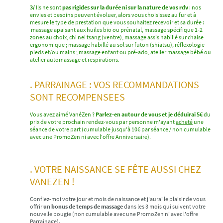
3/
Ils ne sont
pas rigides sur la durée ni sur la nature de vos rdv
: nos
envies et besoins peuvent évoluer, alors vous choisissez au fur et à
mesure le type de prestation que vous souhaitez recevoir et sa durée :
massage apaisant aux huiles bio ou prénatal, massage spécifique 1-2
zones au choix, chi nei tsang (ventre), massage assis habillé sur chaise
ergonomique ; massage habillé au sol sur futon (shiatsu), réflexologie
pieds et/ou mains ; massage enfant ou pré-ado, atelier massage bébé ou
atelier automassage et respirations.
. PARRAINAGE : VOS RECOMMANDATIONS
SONT RECOMPENSEES
Vous avez aimé VanéZen ?
Parlez-en autour de vous et je déduirai 5€
du
prix de votre prochain rendez-vous par personne m'ayant
acheté
une
séance de votre part (cumulable jusqu'à 10€ par séance / non cumulable
avec une PromoZen ni avec l'offre Anniversaire).
. VOTRE NAISSANCE SE FÊTE AUSSI CHEZ
VANEZEN !
Confiez-moi votre jour et mois de naissance et j'aurai le plaisir de vous
offrir
un bonus de temps de massage
dans les 3 mois qui suivent votre
nouvelle bougie (non cumulable avec une PromoZen ni avec l'offre
Parrainage).