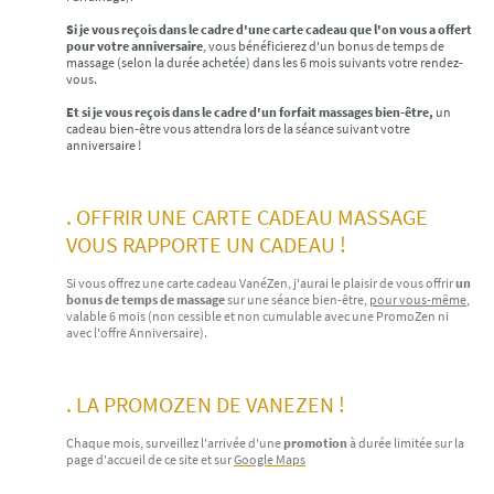
Si je vous reçois dans le cadre d'une carte cadeau que l'on vous a offert
pour votre anniversaire
, vous bénéficierez d'un bonus de temps de
massage (selon la durée achetée) dans les 6 mois suivants votre rendez-
vous.
Et si je vous reçois dans le cadre d'un forfait massages bien-être,
un
cadeau bien-être vous attendra lors de la séance suivant votre
anniversaire !
. OFFRIR UNE CARTE CADEAU MASSAGE
VOUS RAPPORTE UN CADEAU !
Si vous offrez une carte cadeau VanéZen, j'aurai le plaisir de vous offrir
un
bonus de temps de massage
sur une séance bien-être,
pour vous-même
,
valable 6 mois (non cessible et non cumulable avec une PromoZen ni
avec l'offre Anniversaire).
. LA PROMOZEN DE VANEZEN !
Chaque mois, surveillez l'arrivée d'une
promotion
à durée limitée sur la
page d'accueil de ce site et sur
Google Maps